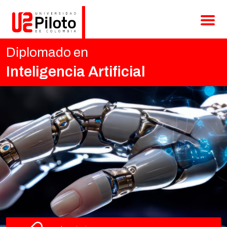
Diplomados
Diplomado en
Posgrados
Inteligencia Artificial
Cursos
Admisiones
Contacto