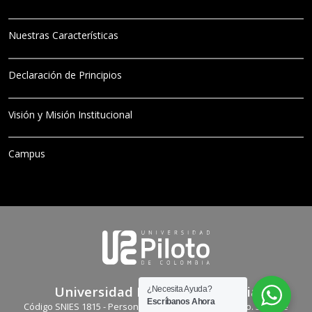
Nuestras Características
Declaración de Principios
Visión y Misión Institucional
Campus
Universidad Piloto de Colombia
¿Necesita Ayuda?
Escríbanos Ahora
Código SNIES 1815 - Personería Jurídica: Resolución No. 3681 de