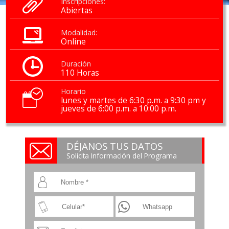
Inscripciones:
Abiertas
Modalidad:
Online
Duración
110 Horas
Horario
lunes y martes de 6:30 p.m. a 9:30 pm y
jueves de 6:00 p.m. a 10:00 p.m.
DÉJANOS TUS DATOS
Solicita Información del Programa