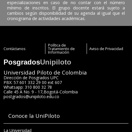
especializaciones en caso de no contar con el número
mínimo de inscritos. El grupo docente estará sujeto a
cambios según disponibilidad de su agenda al igual que el
cronograma de actividades académicas.
Política de
Contáctanos
Tratamiento de
Aviso de Privacidad
Información
Posgrados
Unipiloto
Universidad Piloto de Colombia
Dirección de Posgrados UPC
PBX: 57 601 332 29 00 ext 607
Whatsapp: 310 800 32 78
Calle 45 A No. 9 - 17
,
Bogotá
-
Colombia
postgrados@unipiloto.edu.co
Conoce la UniPiloto
La Universidad