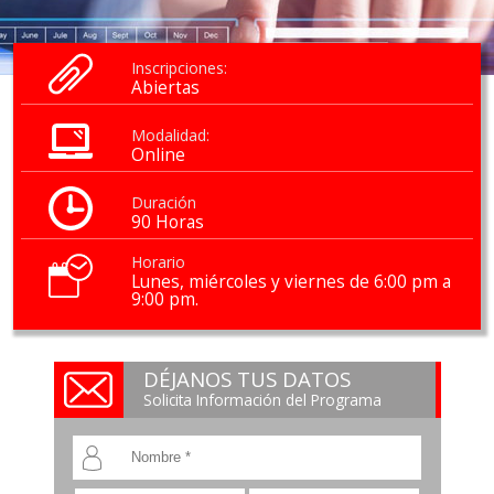
Inscripciones:
Abiertas
Modalidad:
Online
Duración
90 Horas
Horario
Lunes, miércoles y viernes de 6:00 pm a
9:00 pm.
DÉJANOS TUS DATOS
Solicita Información del Programa