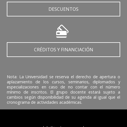
DESCUENTOS
CRÉDITOS Y FINANCIACIÓN
Nota: La Universidad se reserva el derecho de apertura o
aplazamiento de los cursos, seminarios, diplomados y
especializaciones en caso de no contar con el número
mínimo de inscritos. El grupo docente estará sujeto a
cambios según disponibilidad de su agenda al igual que el
cronograma de actividades académicas.