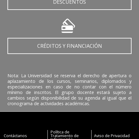
DESCUENTOS
CRÉDITOS Y FINANCIACIÓN
Nota: La Universidad se reserva el derecho de apertura o
aplazamiento de los cursos, seminarios, diplomados y
especializaciones en caso de no contar con el número
mínimo de inscritos. El grupo docente estará sujeto a
cambios según disponibilidad de su agenda al igual que el
cronograma de actividades académicas.
Política de
Contáctanos
Tratamiento de
Aviso de Privacidad