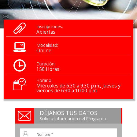
Inscripciones:
Abiertas
Modalidad:
Online
Duración
150 Horas
Horario
Miércoles de 6:30 a 9:30 p.m., jueves y
viernes de 6:30 a 10:00 p.m
DÉJANOS TUS DATOS
Solicita Información del Programa