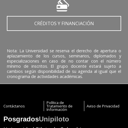
CRÉDITOS Y FINANCIACIÓN
Nota: La Universidad se reserva el derecho de apertura o
aplazamiento de los cursos, seminarios, diplomados y
especializaciones en caso de no contar con el número
mínimo de inscritos. El grupo docente estará sujeto a
cambios según disponibilidad de su agenda al igual que el
cronograma de actividades académicas.
Política de
Contáctanos
Tratamiento de
Aviso de Privacidad
Información
Posgrados
Unipiloto