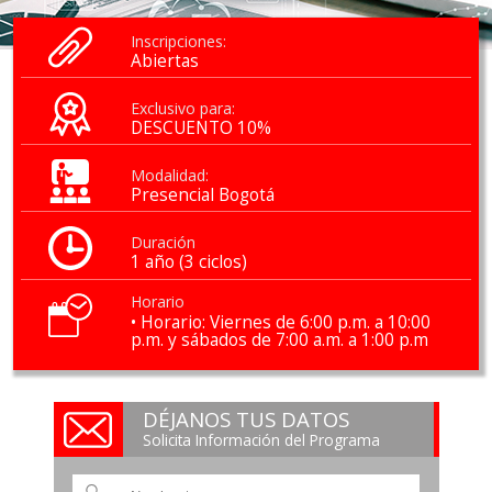
Inscripciones:
Abiertas
Exclusivo para:
DESCUENTO 10%
Modalidad:
Presencial Bogotá
Duración
1 año (3 ciclos)
Horario
• Horario: Viernes de 6:00 p.m. a 10:00
p.m. y sábados de 7:00 a.m. a 1:00 p.m
DÉJANOS TUS DATOS
Solicita Información del Programa