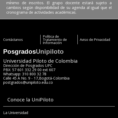
mínimo de inscritos. El grupo docente estará sujeto a
cambios según disponibilidad de su agenda al igual que el
cronograma de actividades académicas.
Política de
Contáctanos
Tratamiento de
Aviso de Privacidad
Información
Posgrados
Unipiloto
Universidad Piloto de Colombia
Dirección de Posgrados UPC
PBX: 57 601 332 29 00 ext 607
Whatsapp: 310 800 32 78
Calle 45 A No. 9 - 17
,
Bogotá
-
Colombia
postgrados@unipiloto.edu.co
Conoce la UniPiloto
La Universidad