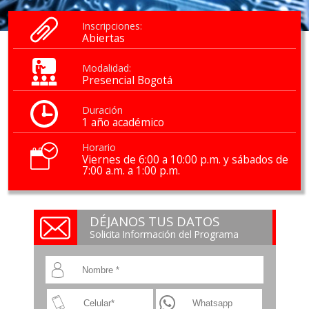
Inscripciones:
Abiertas
Modalidad:
Presencial Bogotá
Duración
1 año académico
Horario
Viernes de 6:00 a 10:00 p.m. y sábados de
7:00 a.m. a 1:00 p.m.
DÉJANOS TUS DATOS
Solicita Información del Programa