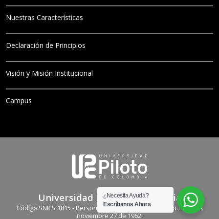
Nuestras Características
Declaración de Principios
Visión y Misión Institucional
Campus
Universidad Piloto de Colombia
¿Necesita Ayuda?
Escríbanos Ahora
Código SNIES 1815 - Personería Jurídica: Resolución No. 3681 de
noviembre 27 de 1962.