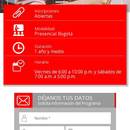
Inscripciones:
Abiertas
Modalidad:
Presencial Bogotá
Duración
1 año y medio.
Horario
Viernes de 6:00 a 10:00 p.m. y sábados de
7:00 a.m. a 5:00 p.m.
DÉJANOS TUS DATOS
Solicita Información del Programa