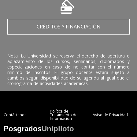
CRÉDITOS Y FINANCIACIÓN
Nota: La Universidad se reserva el derecho de apertura o
aplazamiento de los cursos, seminarios, diplomados y
especializaciones en caso de no contar con el número
mínimo de inscritos. El grupo docente estará sujeto a
cambios según disponibilidad de su agenda al igual que el
cronograma de actividades académicas.
Política de
Contáctanos
Tratamiento de
Aviso de Privacidad
Información
Posgrados
Unipiloto